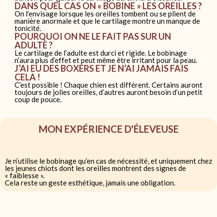
DANS QUEL CAS ON « BOBINE » LES OREILLES ?
On l’envisage lorsque les oreilles tombent ou se plient de
manière anormale et que le cartilage montre un manque de
tonicité.
POURQUOI ON NE LE FAIT PAS SUR UN
ADULTE ?
Le cartilage de l’adulte est durci et rigide. Le bobinage
n’aura plus d’effet et peut même être irritant pour la peau.
J’AI EU DES BOXERS ET JE N’AI JAMAIS FAIS
CELA !
C’est possible ! Chaque chien est différent. Certains auront
toujours de jolies oreilles, d’autres auront besoin d’un petit
coup de pouce.
MON EXPÉRIENCE D'ÉLEVEUSE
Je n’utilise le bobinage qu’en cas de nécessité, et uniquement chez
les jeunes chiots dont les oreilles montrent des signes de
« faiblesse ».
Cela reste un geste esthétique, jamais une obligation.