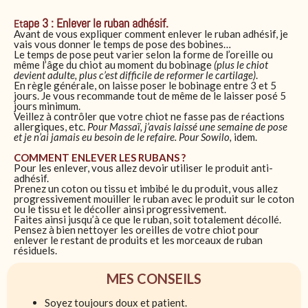
ape 3 : Enlever le ruban adhésif.
Et
Avant de vous expliquer comment enlever le ruban adhésif, je
vais vous donner le temps de pose des bobines…
Le temps de pose peut varier selon la forme de l’oreille ou
même l’âge du chiot au moment du bobinage
(plus le chiot
devient adulte, plus c’est difficile de reformer le cartilage)
.
En règle générale, on laisse poser le bobinage entre 3 et 5
jours. Je vous recommande tout de même de le laisser posé 5
jours minimum.
Veillez à contrôler que votre chiot ne fasse pas de réactions
allergiques, etc.
Pour Massaï, j’avais laissé une semaine de pose
et je n’ai jamais eu besoin de le refaire. Pour Sowilo,
idem.
COMMENT ENLEVER LES RUBANS ?
Pour les enlever, vous allez devoir utiliser le produit anti-
adhésif.
Prenez un coton ou tissu et imbibé le du produit, vous allez
progressivement mouiller le ruban avec le produit sur le coton
ou le tissu et le décoller ainsi progressivement.
Faites ainsi jusqu’à ce que le ruban, soit totalement décollé.
Pensez à bien nettoyer les oreilles de votre chiot pour
enlever le restant de produits et les morceaux de ruban
résiduels.
MES CONSEILS
Soyez toujours doux et patient.