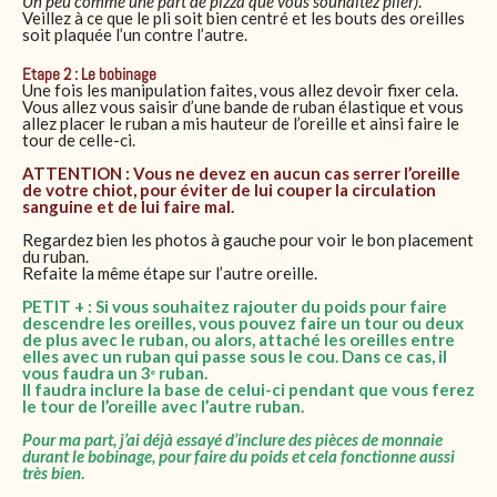
Un peu comme une part de pizza que vous souhaitez plier)
.
Veillez à ce que le pli soit bien centré et les bouts des oreilles
soit plaquée l’un contre l’autre.
Etape 2 : Le bobinage
Une fois les manipulation faites, vous allez devoir fixer cela.
Vous allez vous saisir d’une bande de ruban élastique et vous
allez placer le ruban a mis hauteur de l’oreille et ainsi faire le
tour de celle-ci.
ATTENTION : Vous ne devez en aucun cas serrer l’oreille
de votre chiot, pour éviter de lui couper la circulation
sanguine et de lui faire mal.
Regardez bien les photos à gauche pour voir le bon placement
du ruban.
Refaite la même étape sur l’autre oreille.
PETIT + : Si vous souhaitez rajouter du poids pour faire
descendre les oreilles, vous pouvez faire un tour ou deux
de plus avec le ruban, ou alors, attaché les oreilles entre
elles avec un ruban qui passe sous le cou. Dans ce cas, il
vous faudra un 3ᵉ ruban.
Il faudra inclure la base de celui-ci pendant que vous ferez
le tour de l’oreille avec l’autre ruban.
Pour ma part, j’ai déjà essayé d’inclure des pièces de monnaie
durant le bobinage, pour faire du poids et cela fonctionne aussi
très bien
.