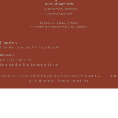
Du Jarl de Normandie
Élevage familial passionné
Sélection basée sur :
Le caractère, la santé, le respect
du standard et le bien-être animal, en Normandie.
Informations
Informations avant adoption
,
Tests de santé
Navigation
Accueil
,
L’élevage et moi
Les chiots disponibles
,
Les articles
,
Contact
Justine Denis, responsable de l’élevage et référente “bien-être animal” ACACED — © Du
Jarl de Normandie — Reproduction interdite.