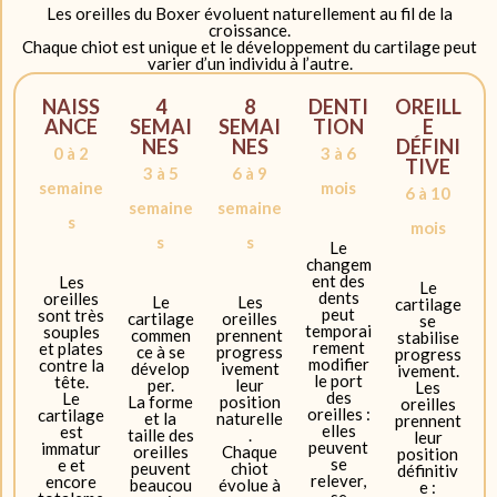
Les oreilles du Boxer évoluent naturellement au fil de la
croissance.
Chaque chiot est unique et le développement du cartilage peut
varier d’un individu à l’autre.
NAISS
4
8
DENTI
OREILL
ANCE
SEMAI
SEMAI
TION
E
NES
NES
DÉFINI
0 à 2
3 à 6
TIVE
3 à 5
6 à 9
semaine
mois
6 à 10
semaine
semaine
s
mois
s
s
Le
changem
ent des
Les
Le
dents
oreilles
Le
Les
cartilage
peut
sont très
cartilage
oreilles
se
temporai
souples
commen
prennent
stabilise
rement
et plates
ce à se
progress
progress
modifier
contre la
dévelop
ivement
ivement.
le port
tête.
per.
leur
Les
des
Le
La forme
position
oreilles
oreilles :
cartilage
et la
naturelle
prennent
elles
est
taille des
.
leur
peuvent
immatur
oreilles
Chaque
position
se
e et
peuvent
chiot
définitiv
relever,
encore
beaucou
évolue à
e :