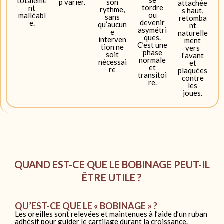
se
totaleme
p varier.
son
attachée
tordre
nt
rythme,
s haut,
ou
malléabl
sans
retomba
devenir
e.
qu’aucun
nt
asymétri
e
naturelle
ques.
interven
ment
C’est une
tion ne
vers
phase
soit
l’avant
normale
nécessai
et
et
re
plaquées
transitoi
contre
re.
les
joues.
QUAND EST-CE QUE LE BOBINAGE PEUT-IL
ÊTRE UTILE ?
QU’EST-CE QUE LE « BOBINAGE » ?
Les oreilles sont relevées et maintenues à l’aide d’un ruban
adhésif pour guider le cartilage durant la croissance.