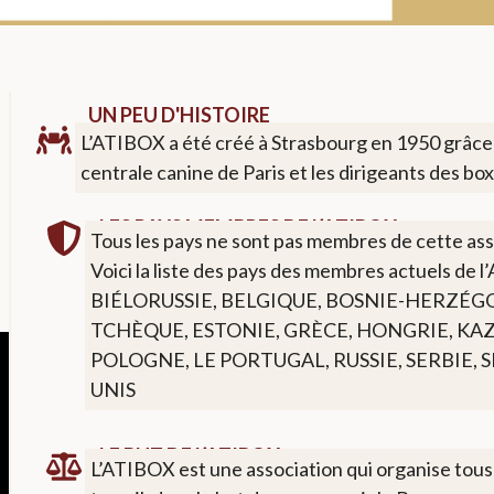
UN PEU D'HISTOIRE
L’ATIBOX a été créé à Strasbourg en 1950 grâce à 
centrale canine de Paris et les dirigeants des box
LES PAYS MEMBRES DE L’ATIBOX
Tous les pays ne sont pas membres de cette ass
Voici la liste des pays des membres actuels de 
BIÉLORUSSIE, BELGIQUE, BOSNIE-HERZÉG
TCHÈQUE, ESTONIE, GRÈCE, HONGRIE, K
POLOGNE, LE PORTUGAL, RUSSIE, SERBIE, 
UNIS
LE BUT DE L’ATIBOX
L’ATIBOX est une association qui organise tous