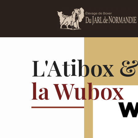
Aller
au
contenu
L'Atibox 
la Wubox